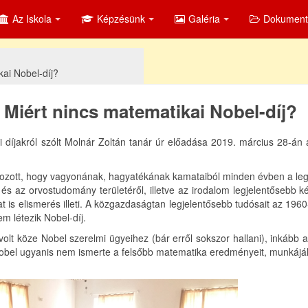
Az Iskola
Képzésünk
Galéria
Dokumen
kai Nobel-díj?
 Miért nincs matematikai Nobel-díj?
díjakról szólt Molnár Zoltán tanár úr előadása 2019. március 28-án 
rozott, hogy vagyonának, hagyatékának kamataiból minden évben a leg
ia és az orvostudomány területéről, illetve az irodalom legjelentősebb ké
is elismerés illeti. A közgazdaságtan legjelentősebb tudósait az 196
m létezik Nobel-díj.
lt köze Nobel szerelmi ügyeihez (bár erről sokszor hallani), inkább a 
Nobel ugyanis nem ismerte a felsőbb matematika eredményeit, munkáj