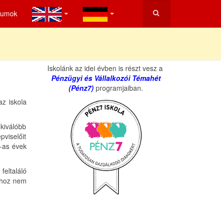
tumok
Iskolánk az idei évben is részt vesz a
Pénzügyi és Vállalkozói Témahét
(Pénz7)
programjaiban.
az iskola
kiválóbb
pviselőit
0-as évek
feltaláló
ához nem