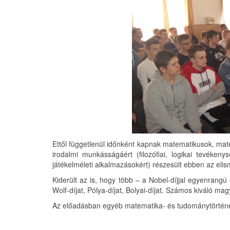
Ettől függetlenül időnként kapnak matematikusok, mate
irodalmi munkásságáért (filozófiai, logikai tevéken
játékelméleti alkalmazásokért) részesült ebben az eli
Kiderült az is, hogy több – a Nobel-díjjal egyenrangú
Wolf-díjat, Pólya-díjat, Bolyai-díjat. Számos kiváló m
Az előadásban egyéb matematika- és tudománytörténet