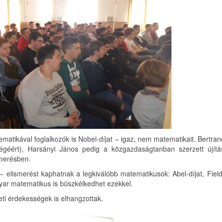
matikával foglalkozók is Nobel-díjat – igaz, nem matematikait. Bertra
ységéért), Harsányi János pedig a közgazdaságtanban szerzett újítás
smerésben.
 – elismerést kaphatnak a legkiválóbb matematikusok: Abel-díjat, Fiel
agyar matematikus is büszkélkedhet ezekkel.
i érdekességek is elhangzottak.