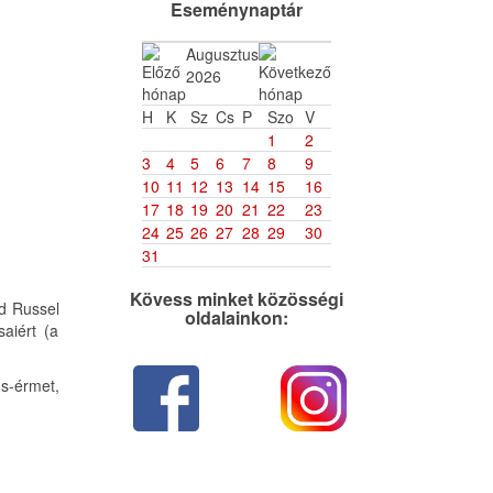
Eseménynaptár
Augusztus
2026
H
K
Sz
Cs
P
Szo
V
1
2
3
4
5
6
7
8
9
10
11
12
13
14
15
16
17
18
19
20
21
22
23
24
25
26
27
28
29
30
31
Kövess minket közösségi
nd Russel
oldalainkon:
aiért (a
ds-érmet,