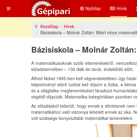
Nyitólap
Hírek
Kezdőlap
Hírek
Bázisiskola – Molnár Zoltán: Miért nincs matemati
Bázisiskola – Molnár Zoltán:
A matematikusoknak szóló elismerésekről, nemzetközi 
előadótermében – 130 diák és tanár, érdeklődő előtt.
Alfred Nobel 1895-ben kelt végrendeletében úgy hatá
teljesítményt elérő tudóst kell díjazni a fizika, a kém
és a világbéke megteremtéséért fáradozó humanistákat 
végétől díjazzák. Matematika kategóriában azonban ne
Az előadásból kiderült, hogy ennek a döntésnek nem vo
matematikához való viszonya lehetett ennek az oka. 
volt szüksége bonyolultabb matematikai ismeretekre.