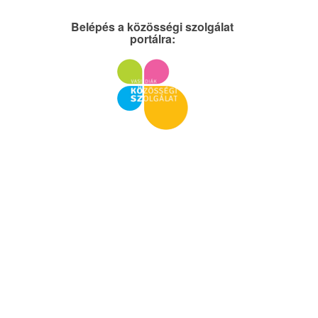
Belépés a közösségi szolgálat
portálra: