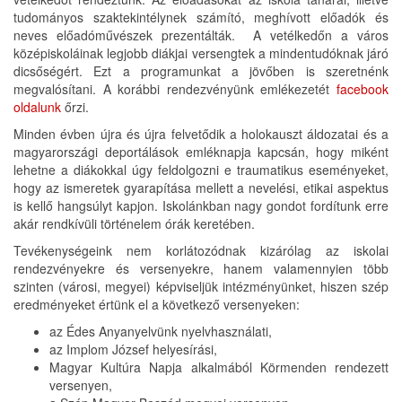
tudományos szaktekintélynek számító, meghívott előadók és
neves előadóművészek prezentálták. A vetélkedőn a város
középiskoláinak legjobb diákjai versengtek a mindentudóknak járó
dicsőségért. Ezt a programunkat a jövőben is szeretnénk
megvalósítani. A korábbi rendezvényünk emlékezetét
facebook
oldalunk
őrzi.
Minden évben újra és újra felvetődik a holokauszt áldozatai és a
magyarországi deportálások emléknapja kapcsán, hogy miként
lehetne a diákokkal úgy feldolgozni e traumatikus eseményeket,
hogy az ismeretek gyarapítása mellett a nevelési, etikai aspektus
is kellő hangsúlyt kapjon. Iskolánkban nagy gondot fordítunk erre
akár rendkívüli történelem órák keretében.
Tevékenységeink nem korlátozódnak kizárólag az iskolai
rendezvényekre és versenyekre, hanem valamennyien több
szinten (városi, megyei) képviseljük intézményünket, hiszen szép
eredményeket értünk el a következő versenyeken:
az Édes Anyanyelvünk nyelvhasználati,
az Implom József helyesírási,
Magyar Kultúra Napja alkalmából Körmenden rendezett
versenyen,