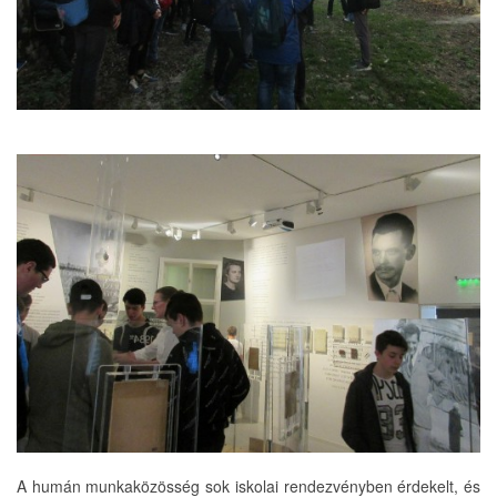
A humán munkaközösség sok iskolai rendezvényben érdekelt, és