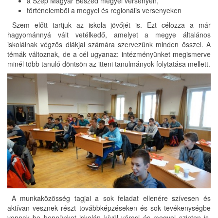
a Szép Magyar Beszéd megyei versenyen,
történelemből a megyei és regionális versenyeken
Szem előtt tartjuk az iskola jövőjét is. Ezt célozza a már
hagyománnyá vált vetélkedő, amelyet a megye általános
iskoláinak végzős diákjai számára szervezünk minden ősszel. A
témák változnak, de a cél ugyanaz: intézményünket megismerve
minél több tanuló döntsön az itteni tanulmányok folytatása mellett.
A munkaközösség tagjai a sok feladat ellenére szívesen és
aktívan vesznek részt továbbképzéseken és sok tevékenységbe
vonnak be bennünket iskolán kívül városi és megyei szinten is.