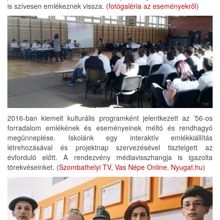
is szívesen emlékeznek vissza. (
fotógaléria az eseményekről
)
2016-ban kiemelt kulturális programként jelentkezett az ’56-os
forradalom emlékének és eseményeinek méltó és rendhagyó
megünneplése. Iskolánk egy interaktív emlékkiállítás
létrehozásával és projektnap szervezésével tisztelgett az
évforduló előtt. A rendezvény médiavisszhangja is igazolta
törekvéseinket. (
Szombathelyi TV
,
Vas Népe Online
,
Nyugat.hu
)