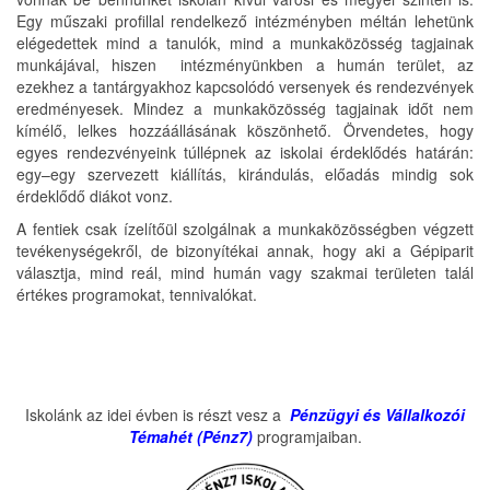
Egy műszaki profillal rendelkező intézményben méltán lehetünk
elégedettek mind a tanulók, mind a munkaközösség tagjainak
munkájával, hiszen intézményünkben a humán terület, az
ezekhez a tantárgyakhoz kapcsolódó versenyek és rendezvények
eredményesek. Mindez a munkaközösség tagjainak időt nem
kímélő, lelkes hozzáállásának köszönhető. Örvendetes, hogy
egyes rendezvényeink túllépnek az iskolai érdeklődés határán:
egy–egy szervezett kiállítás, kirándulás, előadás mindig sok
érdeklődő diákot vonz.
A fentiek csak ízelítőül szolgálnak a munkaközösségben végzett
tevékenységekről, de bizonyítékai annak, hogy aki a Gépiparit
választja, mind reál, mind humán vagy szakmai területen talál
értékes programokat, tennivalókat.
Iskolánk az idei évben is részt vesz a
Pénzügyi és Vállalkozói
Témahét (Pénz7)
programjaiban.