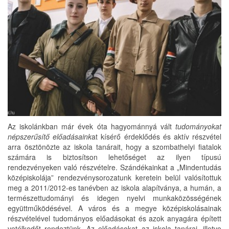
Az iskolánkban már évek óta hagyománnyá vált
tudományokat
népszerűsítő előadásaink
at kísérő érdeklődés és aktív részvétel
arra ösztönözte az iskola tanárait, hogy a szombathelyi fiatalok
számára is biztosítson lehetőséget az ilyen típusú
rendezvényeken való részvételre. Szándékainkat a „Mindentudás
középiskolája” rendezvénysorozatunk keretein belül valósítottuk
meg a 2011/2012-es tanévben az iskola alapítványa, a humán, a
természettudományi és idegen nyelvi munkaközösségének
együttműködésével. A város és a megye középiskolásainak
részvételével tudományos előadásokat és azok anyagára épített
vetélkedőt rendeztünk. Az előadásokat az iskola tanárai, illetve