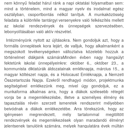
nem könnyű feladat hárul ránk a napi oktatási folyamatban sem:
mind a történelem, mind a magyar nyelv és irodalmat egész
osztályban, csoportbontás nélkül tanítjuk. A munkaközösség
feladata a különféle tantárgyi versenyekre való felkészítés mellett
az iskolai rendezvények és ünnepségek szervezésében,
lebonyolításában való aktív részvétel.
Intézményünk nyitott az újításokra. Nem gondoljuk azt, hogy a
formális ünneplések kora lejárt, de valljuk, hogy alkalmanként a
megszokott tevékenységeken változtatva közelebb hozzuk a
történelmet diákjaink számáraMinden évben nagy hangsúlyt
fektetünk iskolai ünnepélyeinkre: október 6., október 23., a
kommunista diktatúrák áldozatainak emléknapja, március 15., a
magyar költészet napja, és a Holocaust Emléknapja, a Nemzeti
Összetartozás Napja. Ezekről rendhagyó módon, projektmunka
segítségével emlékezünk meg, mivel úgy gondoljuk, ez a
munkaforma alkalmas arra, hogy a diákok szélesebb rétegét
vonja be a megemlékezésbe, illetve a személyes élmény és
tapasztalás révén szerzett ismeretek rendszerint mélyebben
beivódnak a diákok emlékezetébe. Arra törekszünk, hogy az
igényesen megrendezett, mély tartalommal megtöltött
rendezvények és megemlékezések olyan maradandó élményt
jelentsenek tanulóink számára, melyek hangulatára évek múltán