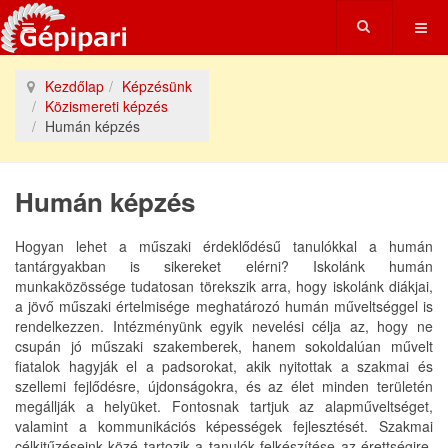
Kezdőlap
Képzésünk
Közismereti képzés
Humán képzés
Humán képzés
Hogyan lehet a műszaki érdeklődésű tanulókkal a humán
tantárgyakban is sikereket elérni? Iskolánk humán
munkaközössége tudatosan törekszik arra, hogy iskolánk diákjai,
a jövő műszaki értelmisége meghatározó humán műveltséggel is
rendelkezzen. Intézményünk egyik nevelési célja az, hogy ne
csupán jó műszaki szakemberek, hanem sokoldalúan művelt
fiatalok hagyják el a padsorokat, akik nyitottak a szakmai és
szellemi fejlődésre, újdonságokra, és az élet minden területén
megállják a helyüket. Fontosnak tartjuk az alapműveltséget,
valamint a kommunikációs képességek fejlesztését. Szakmai
célkitűzéseink közé tartozik a tanulók felkészítése az érettségire,