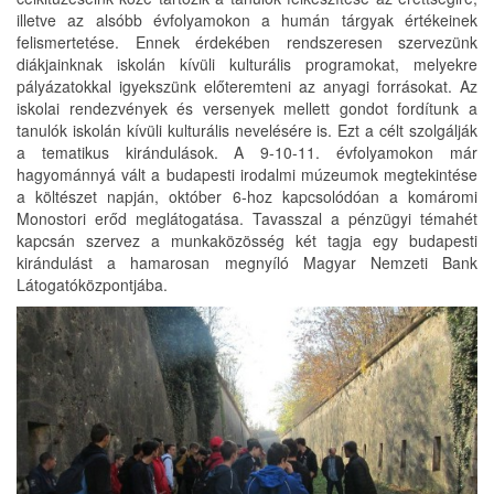
illetve az alsóbb évfolyamokon a humán tárgyak értékeinek
felismertetése. Ennek érdekében rendszeresen szervezünk
diákjainknak iskolán kívüli kulturális programokat, melyekre
pályázatokkal igyekszünk előteremteni az anyagi forrásokat. Az
iskolai rendezvények és versenyek mellett gondot fordítunk a
tanulók iskolán kívüli kulturális nevelésére is. Ezt a célt szolgálják
a tematikus kirándulások. A 9-10-11. évfolyamokon már
hagyománnyá vált a budapesti irodalmi múzeumok megtekintése
a költészet napján, október 6-hoz kapcsolódóan a komáromi
Monostori erőd meglátogatása. Tavasszal a pénzügyi témahét
kapcsán szervez a munkaközösség két tagja egy budapesti
kirándulást a hamarosan megnyíló Magyar Nemzeti Bank
Látogatóközpontjába.