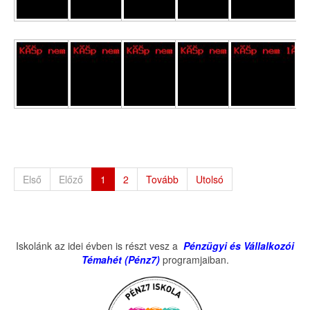
Első
Előző
1
2
Tovább
Utolsó
Iskolánk az idei évben is részt vesz a
Pénzügyi és Vállalkozói
Témahét (Pénz7)
programjaiban.