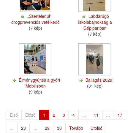
„Szertelenül”
Labdarúgó
drogprevenciós vetélkedő
Iskolabajnokság a
(7 kép)
Gépipariban
(7 kép)
Élménygyűjtés a győri
Ballagás 2026
Mobilisben
(31 kép)
(9 kép)
Első
Előző
1
2
3
4
…
11
…
17
…
23
…
29
30
Tovább
Utolsó