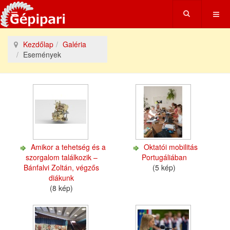
Kezdőlap
Galéria
Események
Amikor a tehetség és a
Oktatói mobilitás
szorgalom találkozik –
Portugáliában
Bánfalvi Zoltán, végzős
(5 kép)
diákunk
(8 kép)