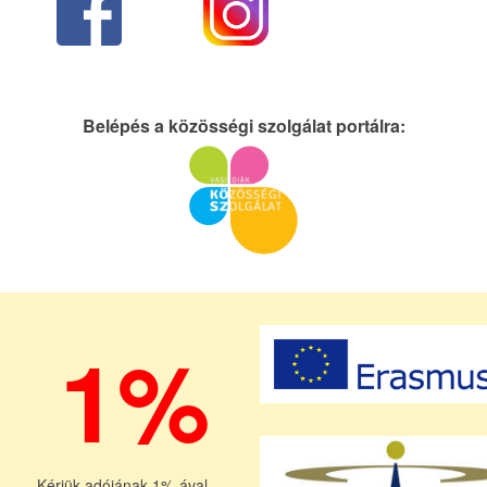
Belépés a közösségi szolgálat portálra:
1%
Kérjük adójának 1%-ával