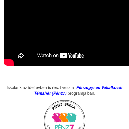
Iskolánk az idei évben is részt vesz a
Pénzügyi és Vállalkozói
Témahét (Pénz7)
programjaiban.