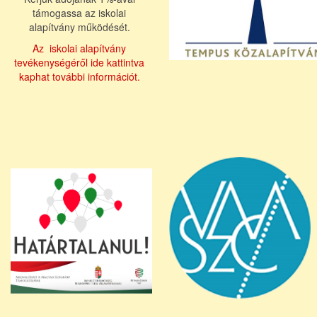
támogassa az iskolai
alapítvány működését.
Az iskolai alapítvány
tevékenységéről ide kattintva
kaphat további információt.