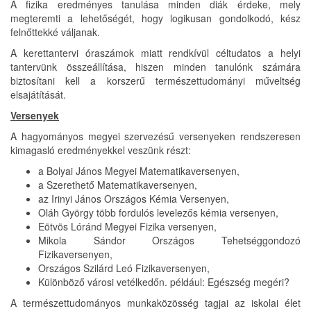
A fizika eredményes tanulása minden diák érdeke, mely
megteremti a lehetőségét, hogy logikusan gondolkodó, kész
felnőttekké váljanak.
A kerettantervi óraszámok miatt rendkívül céltudatos a helyi
tantervünk összeállítása, hiszen minden tanulónk számára
biztosítani kell a korszerű természettudományi műveltség
elsajátítását.
Versenyek
A hagyományos megyei szervezésű versenyeken rendszeresen
kimagasló eredményekkel veszünk részt:
a Bolyai János Megyei Matematikaversenyen,
a Szerethető Matematikaversenyen,
az Irinyi János Országos Kémia Versenyen,
Oláh György több fordulós levelezős kémia versenyen,
Eötvös Lóránd Megyei Fizika versenyen,
Mikola Sándor Országos Tehetséggondozó
Fizikaversenyen,
Országos Szilárd Leó Fizikaversenyen,
Különböző városi vetélkedőn. például: Egészség megéri?
A természettudományos munkaközösség tagjai az iskolai élet