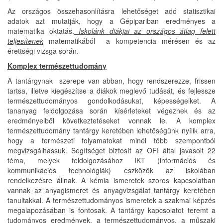
Az országos összehasonlításra lehetőséget adó statisztikai
adatok azt mutatják, hogy a Gépipariban eredményes a
matematika oktatás.
Iskolánk diákjai az országos átlag felett
teljesítenek
matematikából a kompetencia mérésen és az
érettségi vizsga során.
Komplex természettudomány
A tantárgynak szerepe van abban, hogy rendszerezze, frissen
tartsa, illetve kiegészítse a diákok meglevő tudását, és fejlessze
természettudományos gondolkodásukat, képességeiket. A
tananyag feldolgozása során kísérleteket végeznek és az
eredményeiből következtetéseket vonnak le. A komplex
természettudomány tantárgy keretében lehetőségünk nyílik arra,
hogy a természeti folyamatokat minél több szempontból
megvizsgálhassuk. Segítséget biztosít az OFI által javasolt 22
téma, melyek feldolgozásához IKT (információs és
kommunikációs technológiák) eszközök az iskolában
rendelkezésre állnak. A kémia ismeretek szoros kapcsolatban
vannak az anyagismeret és anyagvizsgálat tantárgy keretében
tanultakkal. A természettudományos ismeretek a szakmai képzés
megalapozásában is fontosak. A tantárgy kapcsolatot teremt a
tudományos eredmények, a természettudományos, a műszaki