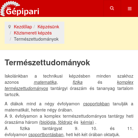
Kezdőlap
Képzésünk
Közismereti képzés
Természettudományok
Természettudományok
Iskolánkban a technikusi képzésben minden szakhoz
azonos
matematika
,
fizika
és
komplex
természettudományos
tantárgyi óraszám és tananyag tartalom
tartozik.
A diákok mind a négy évfolyamon
csoportokban
tanulják a
matematikát, hetente négy órában.
A 9. évfolyamon a komplex természettudományos tantárgy heti
óraszáma három
(biológia, földrajz
és
kémia)
.
A fizika tantárgyat 9. 10. és 11.
évfolyamon
csoportbontásban,
heti két-két órában oktatjuk.