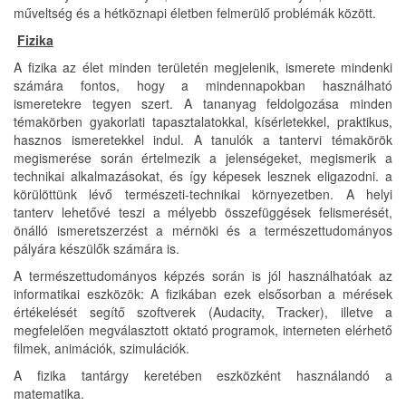
műveltség és a hétköznapi életben felmerülő problémák között.
Fizika
A fizika az élet minden területén megjelenik, ismerete mindenki
számára fontos, hogy a mindennapokban használható
ismeretekre tegyen szert. A tananyag feldolgozása minden
témakörben gyakorlati tapasztalatokkal, kísérletekkel, praktikus,
hasznos ismeretekkel indul. A tanulók a tantervi témakörök
megismerése során értelmezik a jelenségeket, megismerik a
technikai alkalmazásokat, és így képesek lesznek eligazodni. a
körülöttünk lévő természeti-technikai környezetben. A helyi
tanterv lehetővé teszi a mélyebb összefüggések felismerését,
önálló ismeretszerzést a mérnöki és a természettudományos
pályára készülők számára is.
A természettudományos képzés során is jól használhatóak az
informatikai eszközök: A fizikában ezek elsősorban a mérések
értékelését segítő szoftverek (Audacity, Tracker), illetve a
megfelelően megválasztott oktató programok, interneten elérhető
filmek, animációk, szimulációk.
A fizika tantárgy keretében eszközként használandó a
matematika.