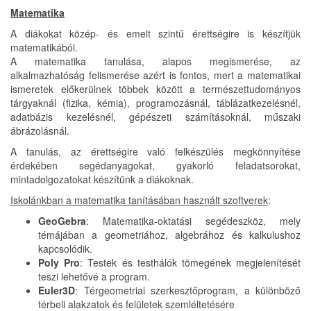
Matematika
A diákokat közép- és emelt szintű érettségire is készítjük
matematikából.
A matematika tanulása, alapos megismerése, az
alkalmazhatóság felismerése azért is fontos, mert a matematikai
ismeretek előkerülnek többek között a természettudományos
tárgyaknál (fizika, kémia), programozásnál, táblázatkezelésnél,
adatbázis kezelésnél, gépészeti számításoknál, műszaki
ábrázolásnál.
A tanulás, az érettségire való felkészülés megkönnyítése
érdekében segédanyagokat, gyakorló feladatsorokat,
mintadolgozatokat készítünk a diákoknak.
Iskolánkban a matematika tanításában használt szoftverek
:
GeoGebra
: Matematika-oktatási segédeszköz, mely
témájában a geometriához, algebrához és kalkulushoz
kapcsolódik.
Poly Pro
: Testek és testhálók tömegének megjelenítését
teszi lehetővé a program.
Euler3D
: Térgeometriai szerkesztőprogram, a különböző
térbeli alakzatok és felületek szemléltetésére