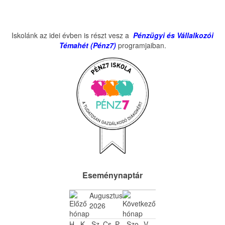
Iskolánk az idei évben is részt vesz a
Pénzügyi és Vállalkozói
Témahét (Pénz7)
programjaiban.
Eseménynaptár
Augusztus
2026
H
K
Sz
Cs
P
Szo
V