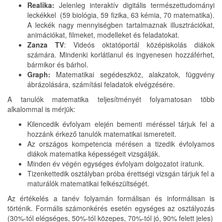
Realika:
Jelenleg interaktív digitális természettudományi
leckékkel (59 biológia, 59 fizika, 63 kémia, 70 matematika).
A leckék nagy mennyiségben tartalmaznak illusztrációkat,
animációkat, filmeket, modelleket és feladatokat.
Zanza TV
: Videós oktatóportál középiskolás diákok
számára. Mindenki korlátlanul és ingyenesen hozzáférhet,
bármikor és bárhol.
Graph:
Matematikai segédeszköz, alakzatok, függvény
ábrázolására, számítási feladatok elvégzésére.
A tanulók matematika teljesítményét folyamatosan több
alkalommal is mérjük:
Kilencedik évfolyam elején bementi méréssel tárjuk fel a
hozzánk érkező tanulók matematikai ismereteit.
Az országos kompetencia mérésen a tizedik évfolyamos
diákok matematika képességeit vizsgálják.
Minden év végén egységes évfolyam dolgozatot íratunk.
Tizenkettedik osztályban próba érettségi vizsgán tárjuk fel a
maturálók matematikai felkészültségét.
Az értékelés a tanév folyamán formálisan és informálisan is
történik. Formális számonkérés esetén egységes az osztályozás
(30%-tól elégséges, 50%-tól közepes, 70%-tól jó, 90% felett jeles)