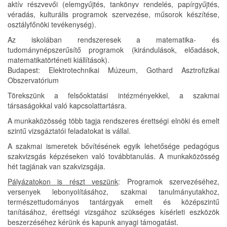
aktív részvevői (elemgyűjtés, tankönyv rendelés, papírgyűjtés,
véradás, kulturális programok szervezése, műsorok készítése,
osztályfőnöki tevékenység).
Az iskolában rendszeresek a matematika- és
tudománynépszerűsítő programok (kirándulások, előadások,
matematikatörténeti kiállítások).
Budapest: Elektrotechnikai Múzeum, Gothard Asztrofizikai
Obszervatórium
Törekszünk a felsőoktatási intézményekkel, a szakmai
társaságokkal való kapcsolattartásra.
A munkaközösség több tagja rendszeres érettségi elnöki és emelt
szintű vizsgáztatói feladatokat is vállal.
A szakmai ismeretek bővítésének egyik lehetősége pedagógus
szakvizsgás képzéseken való továbbtanulás. A munkaközösség
hét tagjának van szakvizsgája.
Pályázatokon is részt veszünk
: Programok szervezéséhez,
versenyek lebonyolításához, szakmai tanulmányutakhoz,
természettudományos tantárgyak emelt és középszintű
tanításához, érettségi vizsgához szükséges kísérleti eszközök
beszerzéséhez kérünk és kapunk anyagi támogatást.