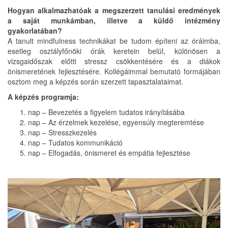
Hogyan alkalmazhatóak a megszerzett tanulási eredmények
a saját munkámban, illetve a küldő intézmény
gyakorlatában?
A tanult mindfulness technikákat be tudom építeni az óráimba,
esetleg osztályfőnöki órák keretein belül, különösen a
vizsgaidőszak előtti stressz csökkentésére és a diákok
önismeretének fejlesztésére. Kollégáimmal bemutató formájában
osztom meg a képzés során szerzett tapasztalataimat.
A képzés programja:
nap – Bevezetés a figyelem tudatos irányításába
nap – Az érzelmek kezelése, egyensúly megteremtése
nap – Stresszkezelés
nap – Tudatos kommunikáció
nap – Elfogadás, önismeret és empátia fejlesztése