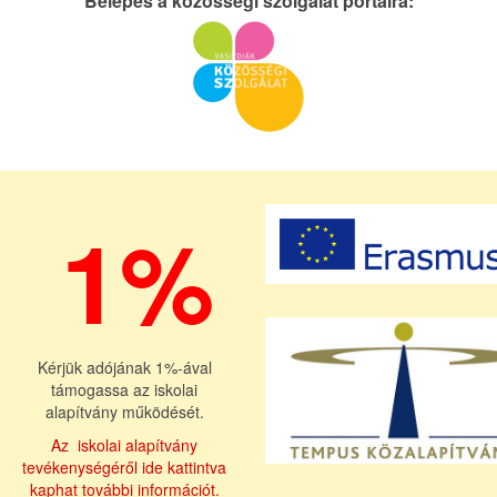
Belépés a közösségi szolgálat portálra:
1%
Kérjük adójának 1%-ával
támogassa az iskolai
alapítvány működését.
Az iskolai alapítvány
tevékenységéről ide kattintva
kaphat további információt.