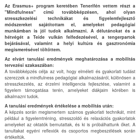
Az Erasmus+
program keretében Tenerifén vettem részt a
"Mindfulness" című továbbképzésen, ahol olyan
stresszkezelési technikákat és figyelemfejlesztő
módszereket sajátítottam el, amelyeket pedagógiai
munkámban is jól tudok alkalmazni. A délutánokat és a
hétvégét a Teide vulkán felfedezésével, a tengerpartok
bejárásával, valamint a helyi kultúra és gasztronómia
megismerésével töltöttem.
Az elvárt tanulási eredmények meghatározása a mobilitás
tervezési szakaszában:
A továbbképzés célja az volt, hogy elméleti és gyakorlati tudást
szerezzek a mindfulness pedagógiai alkalmazásáról, különösen a
stresszkezelés, az érzelmi intelligencia fejlesztése, valamint a
figyelem támogatása terén, amelyeket diákjaim körében is
alkalmazni tudok.
A tanulási eredmények értékelése a mobilitás után:
A képzés során megismertem számos gyakorlati technikát, mint
például a figyelemtréning, stresszoldó és relaxációs gyakorlatok
amelyeket az oktatók bemutattak, és ki is próbálhattunk őket. A
tanultakat egyéni reflexiók és csoportos megbeszélések során
értékeltük.