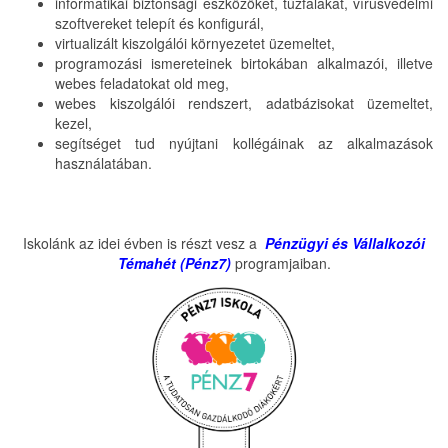
informatikai biztonsági eszközöket, tűzfalakat, vírusvédelmi
szoftvereket telepít és konfigurál,
virtualizált kiszolgálói környezetet üzemeltet,
programozási ismereteinek birtokában alkalmazói, illetve
webes feladatokat old meg,
webes kiszolgálói rendszert, adatbázisokat üzemeltet,
kezel,
segítséget tud nyújtani kollégáinak az alkalmazások
használatában.
Iskolánk az idei évben is részt vesz a
Pénzügyi és Vállalkozói
Témahét (Pénz7)
programjaiban.