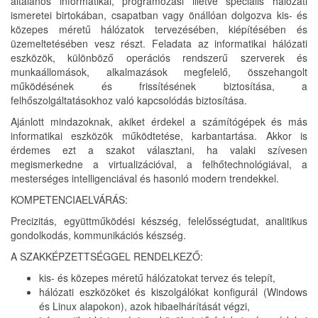
általános informatikai, programozási illetve speciális hálózati
ismeretei birtokában, csapatban vagy önállóan dolgozva kis- és
közepes méretű hálózatok tervezésében, kiépítésében és
üzemeltetésében vesz részt. Feladata az informatikai hálózati
eszközök, különböző operációs rendszerű szerverek és
munkaállomások, alkalmazások megfelelő, összehangolt
működésének és frissítésének biztosítása, a
felhőszolgáltatásokhoz való kapcsolódás biztosítása.
Ajánlott mindazoknak, akiket érdekel a számítógépek és más
informatikai eszközök működtetése, karbantartása. Akkor is
érdemes ezt a szakot választani, ha valaki szívesen
megismerkedne a virtualizációval, a felhőtechnológiával, a
mesterséges intelligenciával és hasonló modern trendekkel.
KOMPETENCIAELVÁRÁS:
Precizitás, együttműködési készség, felelősségtudat, analitikus
gondolkodás, kommunikációs készség.
A SZAKKÉPZETTSÉGGEL RENDELKEZŐ:
kis- és közepes méretű hálózatokat tervez és telepít,
hálózati eszközöket és kiszolgálókat konfigurál (Windows
és Linux alapokon), azok hibaelhárítását végzi,