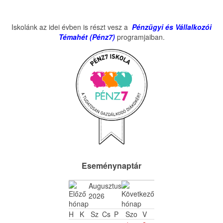
Iskolánk az idei évben is részt vesz a
Pénzügyi és Vállalkozói
Témahét (Pénz7)
programjaiban.
Eseménynaptár
Augusztus
2026
H
K
Sz
Cs
P
Szo
V