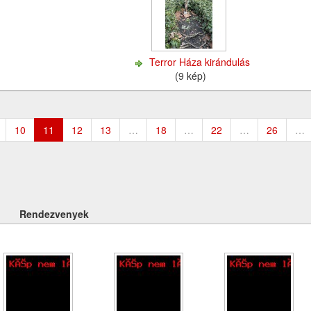
l
Terror Háza kirándulás
(9 kép)
10
11
12
13
…
18
…
22
…
26
…
Rendezvenyek