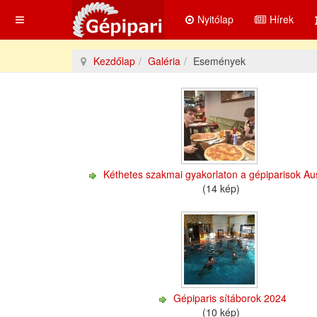
Nyitólap
Hírek
Kezdőlap
Galéria
Események
Kéthetes szakmai gyakorlaton a gépiparisok Au
(14 kép)
Gépiparis sítáborok 2024
(10 kép)