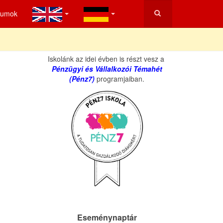
tumok
Iskolánk az idei évben is részt vesz a
Pénzügyi és Vállalkozói Témahét
(Pénz7)
programjaiban.
Eseménynaptár