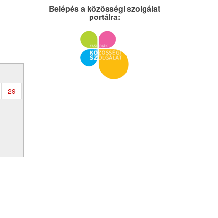
Belépés a közösségi szolgálat
portálra:
29