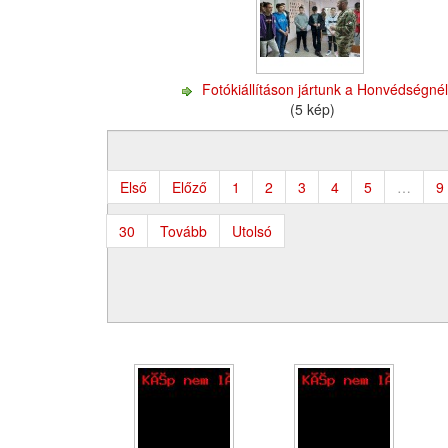
Fotókiállításon jártunk a Honvédségné
(5 kép)
Első
Előző
1
2
3
4
5
…
9
30
Tovább
Utolsó