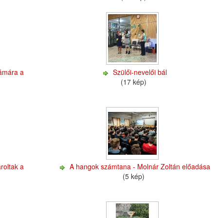
zámára a
Szülői-nevelői bál
(17 kép)
roltak a
A hangok számtana - Molnár Zoltán előadása
(5 kép)