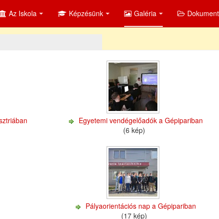
Az Iskola
Képzésünk
Galéria
Dokumen
sztriában
Egyetemi vendégelőadók a Gépipariban
(6 kép)
Pályaorientációs nap a Gépipariban
(17 kép)