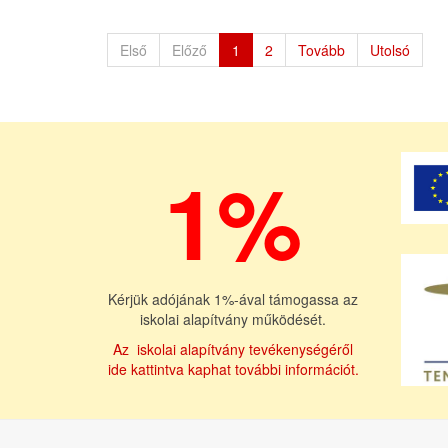
Első
Előző
1
2
Tovább
Utolsó
1%
Kérjük adójának 1%-ával támogassa az
iskolai alapítvány működését.
Az iskolai alapítvány tevékenységéről
ide kattintva kaphat további információt.