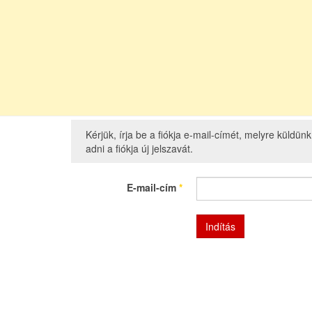
Kérjük, írja be a fiókja e-mail-címét, melyre küldü
adni a fiókja új jelszavát.
E-mail-cím
*
Indítás