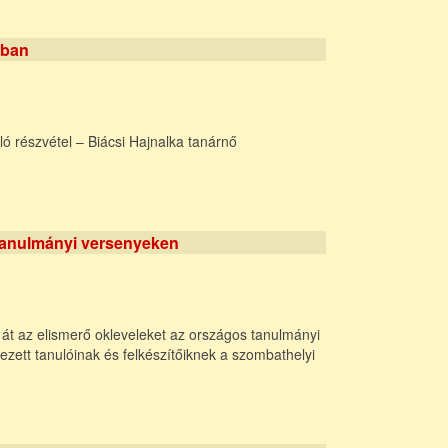
ában
ló részvétel – Biácsi Hajnalka tanárnő
 tanulmányi versenyeken
át az elismerő okleveleket az országos tanulmányi
ezett tanulóinak és felkészítőiknek a szombathelyi