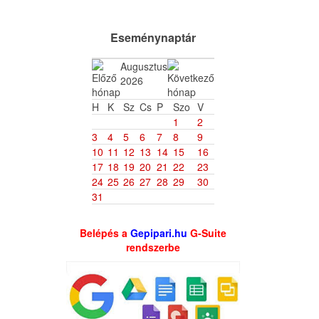
Eseménynaptár
Augusztus
2026
H
K
Sz
Cs
P
Szo
V
1
2
3
4
5
6
7
8
9
10
11
12
13
14
15
16
17
18
19
20
21
22
23
24
25
26
27
28
29
30
31
Belépés a
Gepipari.hu
G-Suite
rendszerbe