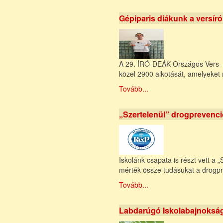
Gépiparis diákunk a versíró
A 29. ÍRÓ-DEÁK Országos Vers- és
közel 2900 alkotását, amelyeket r
Tovább...
„Szertelenül” drogprevenci
Iskolánk csapata is részt vett a 
mérték össze tudásukat a drogp
Tovább...
Labdarúgó Iskolabajnokság