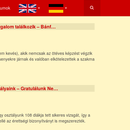
tumok
rgalom találkozik – Bánf…
em kevés), akik nemcsak az ötéves képzést végzik
senyekre járnak és valóban elkötelezettek a szakma
ályaink – Gratulálunk Ne…
 osztályunk 108 diákja tett sikeres vizsgát, így a
lé az érettségi bizonyítványt is megszerezték.