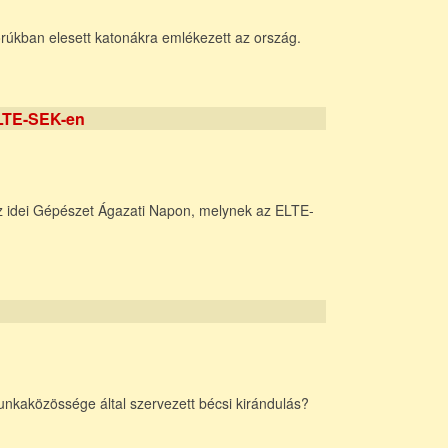
rúkban elesett katonákra emlékezett az ország.
ELTE-SEK-en
 az idei Gépészet Ágazati Napon, melynek az ELTE-
unkaközössége által szervezett bécsi kirándulás?