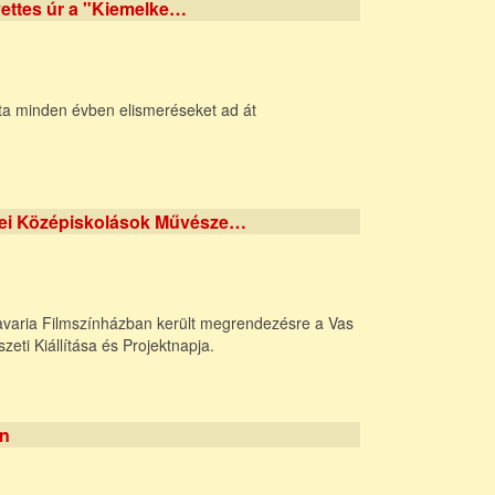
ettes úr a "Kiemelke…
 minden évben elismeréseket ad át
yei Középiskolások Művésze…
avaria Filmszínházban került megrendezésre a Vas
ti Kiállítása és Projektnapja.
en