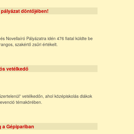
 pályázat döntőjében!
 Novellaíró Pályázatra idén 476 fiatal küldte be
angos, szakértő zsűri értékelt.
ós vetélkedő
„Szertelenül” vetélkedőn, ahol középiskolás diákok
revenció témakörében.
 a Gépipariban