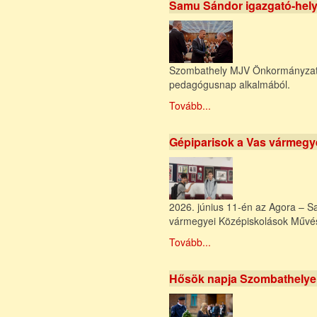
Samu Sándor igazgató-hely
Szombathely MJV Önkormányzata
pedagógusnap alkalmából.
Tovább...
Gépiparisok a Vas vármeg
2026. június 11-én az Agora – S
vármegyei Középiskolások Művésze
Tovább...
Hősök napja Szombathely