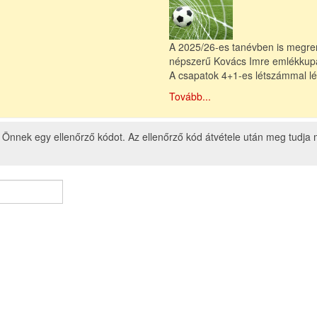
A 2025/26-es tanévben is megren
népszerű Kovács Imre emlékkupa,
A csapatok 4+1-es létszámmal lé
Tovább...
nk Önnek egy ellenőrző kódot. Az ellenőrző kód átvétele után meg tudja