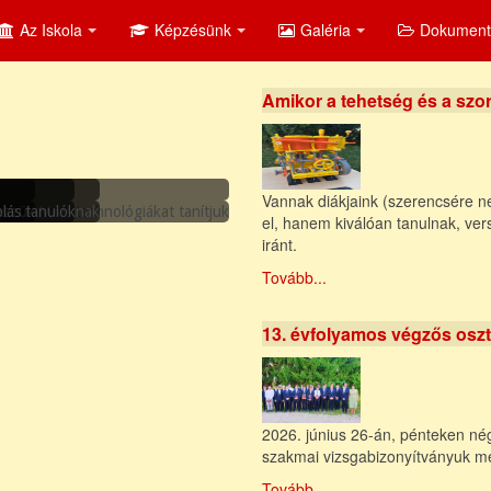
Az Iskola
Képzésünk
Galéria
Dokumen
Amikor a tehetség és a szo
Vannak diákjaink (szerencsére n
oglalkozása
és CAM-es technológiákat tanítjuk
ezzük
olás tanulóknak
el, hanem kiválóan tanulnak, ver
iránt.
Tovább...
13. évfolyamos végzős oszt
2026. június 26-án, pénteken négy
szakmai vizsgabizonyítványuk mel
Tovább...