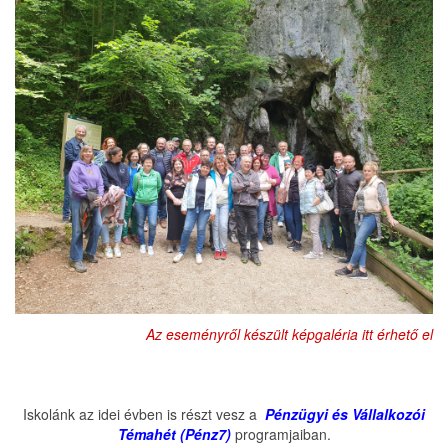
Az eseményről készült képgaléria itt érhető el
Iskolánk az idei évben is részt vesz a
Pénzügyi és Vállalkozói
Témahét (Pénz7)
programjaiban.