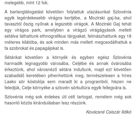
melegebb, mint 12 fok.
A barlanglátogatást követően folytattuk utazásunkat Szlovénia
egyik legérdekesebb virágos kertjébe, a Mozirski gaj-ba, ahol
tavasztól őszig nyílnak a legszebb virágok. A Mozirski Gaj tehát
egy virágos park, amelyben a virágzó virágágyások mellett
sétálva láthattunk ethnografikus tárgyakat, felmászhattunk egy 18
méteres kilátóba, és sok minden más mellett megcsodálhattuk a
fa szobrokat és papagájokat is.
Sétánkat követően a környék és egyben egész Szlovénia
harmadik legnagyobb városába, Celjébe és annak óvárosába
érkeztünk, ahol városnéző sétára indultunk, majd ezt követően
szabadidő keretében pihenhettünk meg, természetesen a híres
Lasko sör kóstolója sem maradt ki a programból, hiszen ne
feledjük, Celje környéke a szlovén sörkultúra egyik fellegvára is.
Szlovénia még sok érdekes úti célt tartogat, remélem még sok
hasonló közös kirándulásban lesz részünk.
Kovácsné Csiszár Ildikó