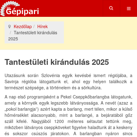
Kezdőlap
Hírek
Tantestületi kirándulás
2025
Tantestületi kirándulás 2025
Utazásunk során Szlovénia egyik kevésbé ismert régiójába, a
Savinja régióba látogattunk el, ahol egy helyen találkozik a
természet szépsége, a történelem és a sörkultúra.
A nap első programjaként a Pekel Cseppkőbarlangba látogatunk,
amely a környék egyik legszebb látványossága. A nevét (azaz a
„pokol barlangja”) azért kapta a barlang, mert télen, mikor a külső
hőmérséklet alacsonyabb, mint a barlangé, a bejáratából gőz
száll kifelé. Nagyjából 1200 méteres sétautat tettünk meg,
miközben látványos cseppköveket figyelve haladtunk át a keskeny
és sokszor csúszós járatokon. A barlangban nyáron sincs