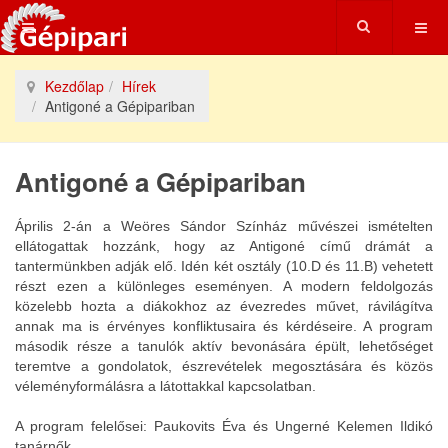
Kezdőlap
Hírek
Antigoné a Gépipariban
Antigoné a Gépipariban
Április 2-án a Weöres Sándor Színház művészei ismételten
ellátogattak hozzánk, hogy az Antigoné című drámát a
tantermünkben adják elő. Idén két osztály (10.D és 11.B) vehetett
részt ezen a különleges eseményen. A modern feldolgozás
közelebb hozta a diákokhoz az évezredes művet, rávilágítva
annak ma is érvényes konfliktusaira és kérdéseire. A program
második része a tanulók aktív bevonására épült, lehetőséget
teremtve a gondolatok, észrevételek megosztására és közös
véleményformálásra a látottakkal kapcsolatban.
A program felelősei: Paukovits Éva és Ungerné Kelemen Ildikó
tanárnők