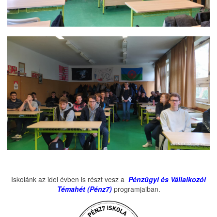
Iskolánk az idei évben is részt vesz a
Pénzügyi és Vállalkozói
Témahét (Pénz7)
programjaiban.