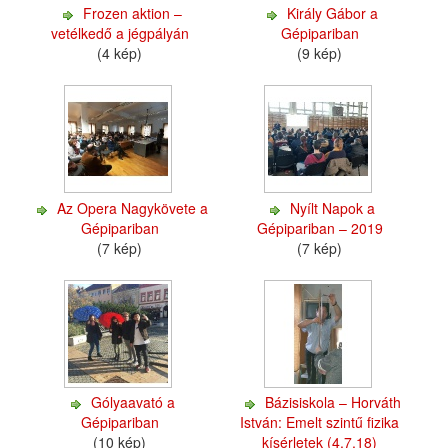
Frozen aktion –
Király Gábor a
vetélkedő a jégpályán
Gépipariban
(4 kép)
(9 kép)
Az Opera Nagykövete a
Nyílt Napok a
Gépipariban
Gépipariban – 2019
(7 kép)
(7 kép)
Gólyaavató a
Bázisiskola – Horváth
Gépipariban
István: Emelt szintű fizika
(10 kép)
kísérletek (4,7,18)