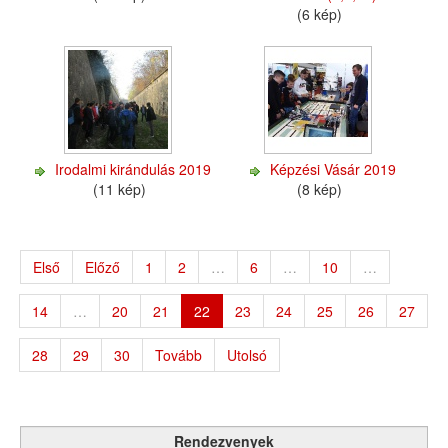
(6 kép)
Irodalmi kirándulás 2019
Képzési Vásár 2019
(11 kép)
(8 kép)
Első
Előző
1
2
…
6
…
10
…
14
…
20
21
22
23
24
25
26
27
28
29
30
Tovább
Utolsó
Rendezvenyek