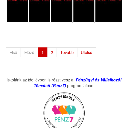
Első
Előző
1
2
Tovább
Utolsó
Iskolánk az idei évben is részt vesz a
Pénzügyi és Vállalkozói
Témahét (Pénz7)
programjaiban.