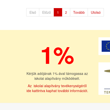
Első
Előző
1
2
Tovább
Utolsó
1%
Kérjük adójának 1%-ával támogassa az
iskolai alapítvány működését.
Az iskolai alapítvány tevékenységéről
ide kattintva kaphat további információt.