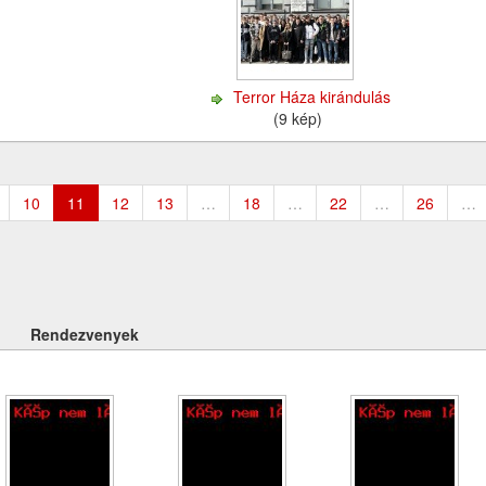
l
Terror Háza kirándulás
(9 kép)
10
11
12
13
…
18
…
22
…
26
…
Rendezvenyek