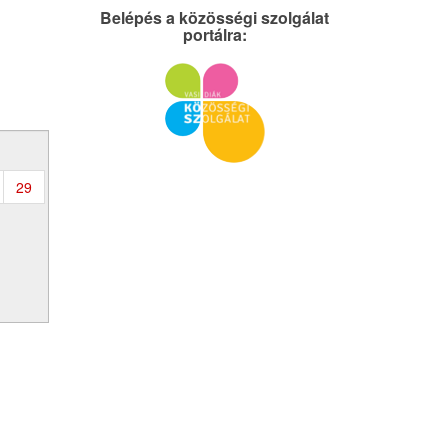
Belépés a közösségi szolgálat
portálra:
29