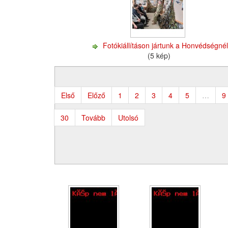
Fotókiállításon jártunk a Honvédségné
(5 kép)
Első
Előző
1
2
3
4
5
…
9
30
Tovább
Utolsó