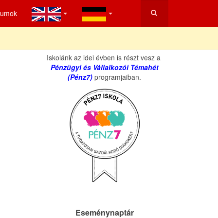
tumok
Iskolánk az idei évben is részt vesz a
Pénzügyi és Vállalkozói Témahét
(Pénz7)
programjaiban.
Eseménynaptár