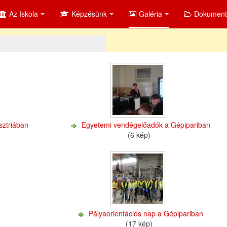
Az Iskola
Képzésünk
Galéria
Dokumen
sztriában
Egyetemi vendégelőadók a Gépipariban
(6 kép)
Pályaorientációs nap a Gépipariban
(17 kép)