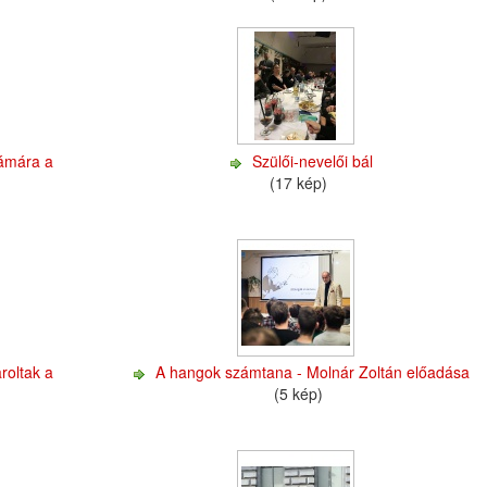
zámára a
Szülői-nevelői bál
(17 kép)
roltak a
A hangok számtana - Molnár Zoltán előadása
(5 kép)