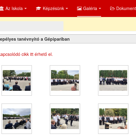
Az Iskola
Képzésünk
Galéria
Dokumen
epélyes tanévnyitó a Gépipariban
apcsolódó cikk itt érhető el.