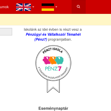
tumok
Iskolánk az idei évben is részt vesz a
Pénzügyi és Vállalkozói Témahét
(Pénz7)
programjaiban.
Eseménynaptár