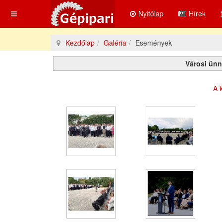
Nyitólap
Hírek
Kezdőlap
Galéria
Események
Városi ünn
A k