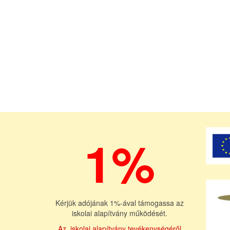
1%
Kérjük adójának 1%-ával támogassa az
iskolai alapítvány működését.
Az iskolai alapítvány tevékenységéről