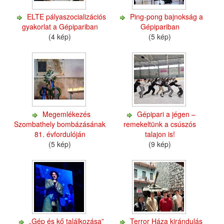
ELTE pályaszocializációs
Ping-pong bajnokság a
gyakorlat a Gépipariban
Gépipariban
(4 kép)
(5 kép)
Megemlékezés
Gépipari a jégen –
Szombathely bombázásának
remekeltünk a csúszós
81. évfordulóján
talajon is!
(5 kép)
(9 kép)
„Gép és kő találkozása”
Terror Háza kirándulás