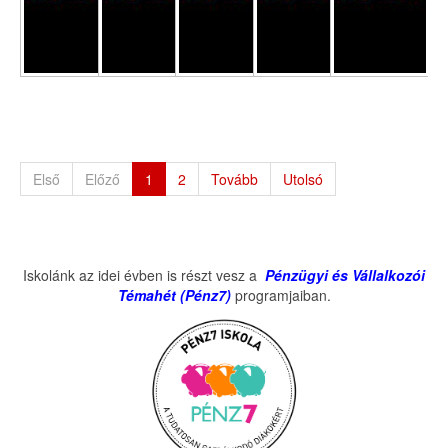
Első
Előző
1
2
Tovább
Utolsó
Iskolánk az idei évben is részt vesz a
Pénzügyi és Vállalkozói
Témahét (Pénz7)
programjaiban.