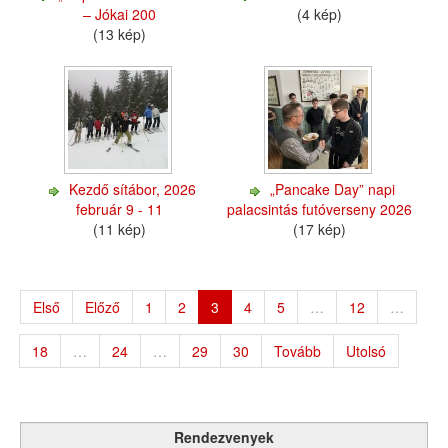
– Jókai 200
(4 kép)
(13 kép)
Kezdő sítábor, 2026
„Pancake Day” napi
február 9 - 11
palacsintás futóverseny 2026
(11 kép)
(17 kép)
Első
Előző
1
2
3
4
5
…
12
…
18
…
24
…
29
30
Tovább
Utolsó
Rendezvenyek